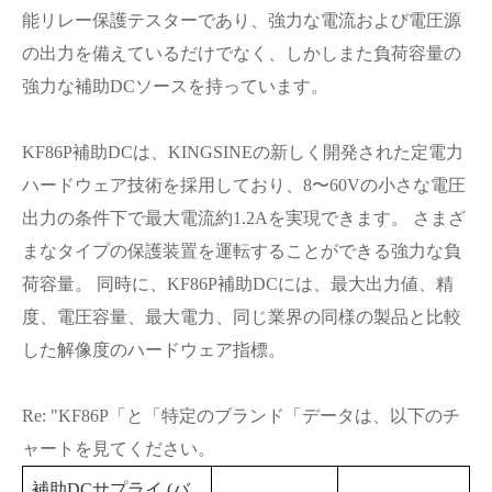
能リレー保護テスターであり、強力な電流および電圧源
の出力を備えているだけでなく、しかしまた負荷容量の
強力な補助DCソースを持っています。
KF86P補助DCは、KINGSINEの新しく開発された定電力
ハードウェア技術を採用しており、8〜60Vの小さな電圧
出力の条件下で最大電流約1.2Aを実現できます。 さまざ
まなタイプの保護装置を運転することができる強力な負
荷容量。 同時に、KF86P補助DCには、最大出力値、精
度、電圧容量、最大電力、同じ業界の同様の製品と比較
した解像度のハードウェア指標。
Re: "KF86P
「
と
「
特定のブランド
「
データは、以下のチ
ャートを見てください。
補助DCサプライ (バ