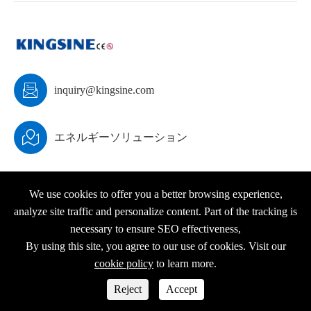

inquiry@kingsine.com

エネルギーソリューション
We use cookies to offer you a better browsing experience,
analyze site traffic and personalize content. Part of the tracking is
著作権 ©
KINGSINE Electric
すべての権利が予約されて
necessary to ensure SEO effectiveness,
います。
By using this site, you agree to our use of cookies. Visit our
サイトマップ
|
プライバシーポリシー
cookie policy
to learn more.




Reject
Accept