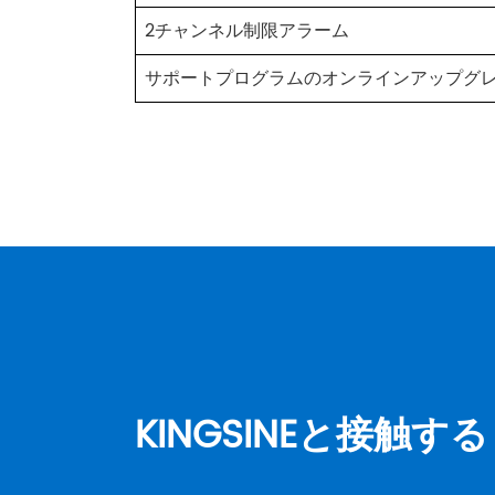
2チャンネル制限アラーム
サポートプログラムのオンラインアップグ
電気特性
測定タイプ
データリフレッシュレート
現在
KINGSINEと接触する
電圧
パワー