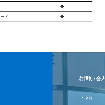
◆
レード
◆
三相三線ACシステム
三相4ワイヤーACシステム
サンプリングレート: 1サイクルあたり64回
1S
お問い合
0.5%
0.5%
0.5%