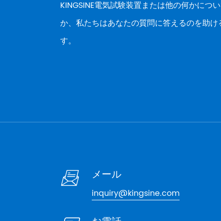
KINGSINE電気試験装置または他の何かに
測定精度
周波数
か、私たちはあなたの質問に答えるのを助け
アクティブエネル
す。
反応性エネルギー
AO
測定電圧
許容オーバーロー
入力電圧特性
入力インピーダン
測定電圧
メール

現在の測定
inquiry@kingsine.com
入力電流特性
許容オーバーロー