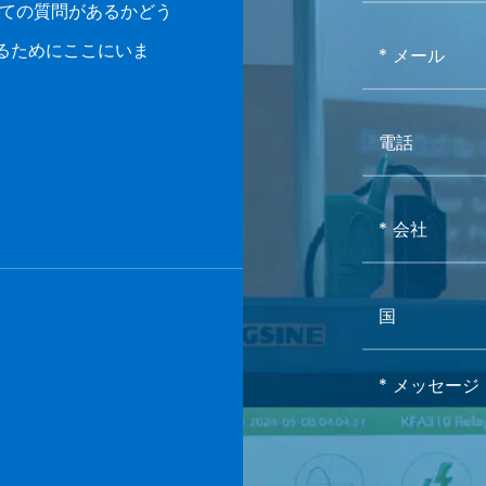
ついての質問があるかどう
0.05Hz
るためにここにいま
ギー
1.0%
1.0%
1%
3x220/380V (直接接続される)
ド
3x57.7/100V (CTによって接続される)
ス
1.2回/連続
1.8MΩ
5Aまたは1A (CTによって接続される)
ド
1.2回/連続