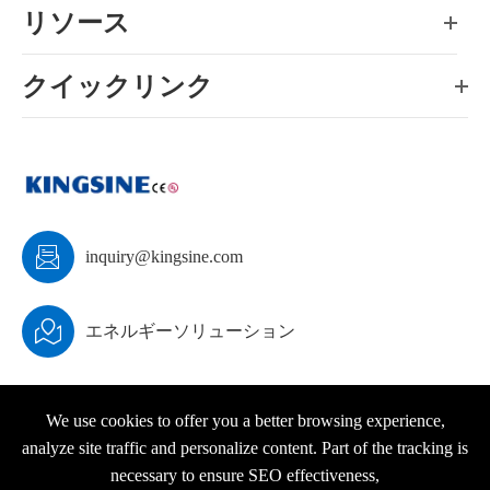
リソース
クイックリンク

inquiry@kingsine.com

エネルギーソリューション
We use cookies to offer you a better browsing experience,
analyze site traffic and personalize content. Part of the tracking is
著作権 ©
KINGSINE Electric
すべての権利が予約されて
necessary to ensure SEO effectiveness,