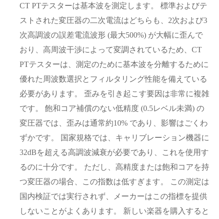
CT PTテスターは基本波を測定します。 標準およびテ
ストされた変圧器の二次電流はどちらも、2次および3
次高調波の誤差電流波形 (最大500%) が大幅に歪んで
おり、高周波干渉によって変調されているため、CT
PTテスターは、測定のために基本波を分離するために
優れた周波数選択とフィルタリング性能を備えている
必要があります。 歪みを引き起こす要因は非常に複雑
です。 飽和コア補償のない低精度 (0.5レベル未満) の
変圧器では、歪みは通常約10% であり、影響はごくわ
ずかです。 国家規格では、キャリブレーション機器に
32dBを超える高調波減衰が必要であり、これを使用す
るのに十分です。 ただし、高精度または飽和コアを持
つ変圧器の場合、この指数は低すぎます。 この測定は
国内検証では実行されず、メーカーはこの指標を提供
しないことがよくあります。 新しい楽器を購入すると